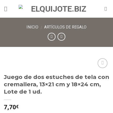
INICIO
ARTÍCULOS DE REGALO
/
Añadir
Juego de dos estuches de tela con
a lista
de
cremallera, 13×21 cm y 18×24 cm,
deseos
Lote de 1 ud.
7,70
€