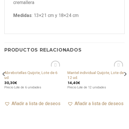
cremallera
Medidas
: 13×21 cm y 18×24 cm
PRODUCTOS RELACIONADOS
Abrebotellas Quijote, Lote de 6
Mantel individual Quijote, Lote de
Añadir
Añadir
ud.
12 ud.
a lista
a lista
de
de
30,30
€
14,40
€
deseos
deseos
Precio Lote de 6 unidades
Precio Lote de 12 unidades
Añadir a lista de deseos
Añadir a lista de deseos