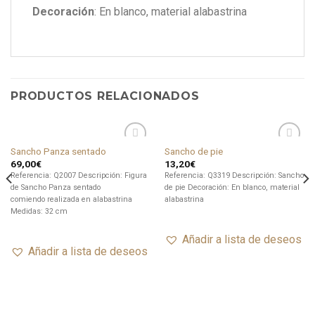
Decoración
: En blanco, material alabastrina
PRODUCTOS RELACIONADOS
Sancho Panza sentado
Sancho de pie
Añadir
Añadir
69,00
€
13,20
€
a lista
a lista
de
de
Referencia: Q2007 Descripción: Figura
Referencia: Q3319 Descripción: Sancho
deseos
deseos
de Sancho Panza sentado
de pie Decoración: En blanco, material
comiendo realizada en alabastrina
alabastrina
Medidas: 32 cm
Añadir a lista de deseos
Añadir a lista de deseos