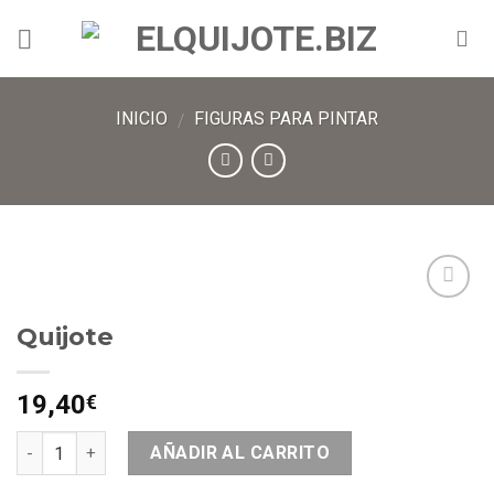
INICIO
FIGURAS PARA PINTAR
/
Añadir
Quijote
a lista
de
deseos
19,40
€
AÑADIR AL CARRITO