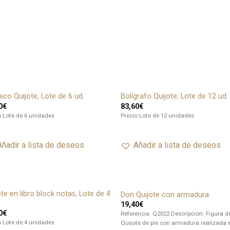
ico Quijote, Lote de 6 ud.
Bolígrafo Quijote, Lote de 12 ud.
Añadir
Añ
0
€
83,60
€
a lista
a l
de
o Lote de 6 unidades
Precio Lote de 12 unidades
deseos
de
Añadir a lista de deseos
Añadir a lista de deseos
ote en libro block notas, Lote de 4
Don Quijote con armadura
Añadir
Añ
19,40
€
a lista
a l
0
€
de
Referencia: Q2022 Descripción: Figura 
deseos
de
o Lote de 4 unidades
Quijote de pie con armadura realizada 