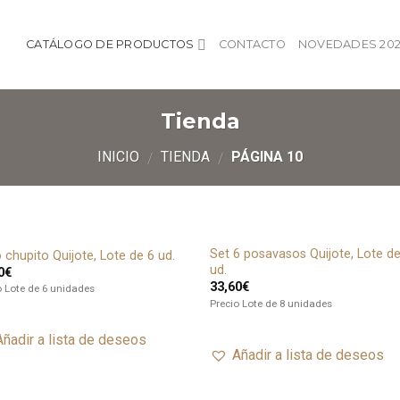
CATÁLOGO DE PRODUCTOS
CONTACTO
NOVEDADES 202
Tienda
INICIO
TIENDA
PÁGINA 10
/
/
Set 6 posavasos Quijote, Lote d
 chupito Quijote, Lote de 6 ud.
Añadir
Añ
ud.
0
€
a lista
a l
33,60
€
de
o Lote de 6 unidades
deseos
de
Precio Lote de 8 unidades
Añadir a lista de deseos
Añadir a lista de deseos