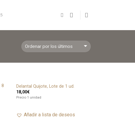
5
e 8
Delantal Quijote, Lote de 1 ud.
adir
Añadir
18,00
€
ista
a lista
de
de
Precio 1 unidad
seos
deseos
Añadir a lista de deseos