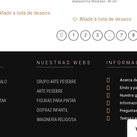
alabastrina Medidas: 40 cm
Añadir a lista de deseos
Añadir a lista de deseos
1
2
3
…
7
8
O
NUESTRAS WEBS
INFORMA
Acerca d
GALO
GRUPO ARTE PESEBRE
Envío y p
ARTE PESEBRE
Nuestra g
TAR
FIGURAS PARA PINTAR
Informac
DISFRAZ INFANTIL
Preguntas
Textos Le
IMAGINERÍA RELIGIOSA