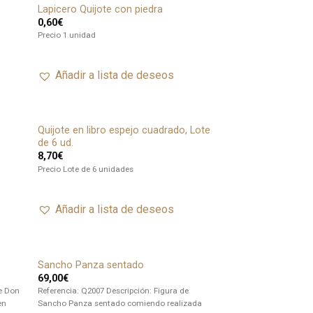
Lapicero Quijote con piedra
Añadir
0,60
€
a lista
de
Precio 1 unidad
deseos
Añadir a lista de deseos
Quijote en libro espejo cuadrado, Lote
adir
Añadir
de 6 ud.
ista
a lista
8,70
€
de
de
seos
deseos
Precio Lote de 6 unidades
Añadir a lista de deseos
Sancho Panza sentado
adir
Añadir
69,00
€
ista
a lista
de
de
de Don
Referencia: Q2007 Descripción: Figura de
seos
deseos
en
Sancho Panza sentado comiendo realizada