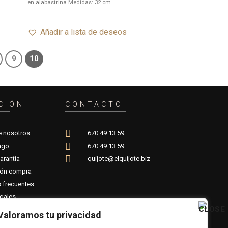
en alabastrina Medidas: 32 cm
Añadir a lista de deseos
9
10
CIÓN
CONTACTO
e nosotros
670 49 13 59
ago
670 49 13 59
arantía
quijote@elquijote.biz
ión compra
 frecuentes
gales
Valoramos tu privacidad