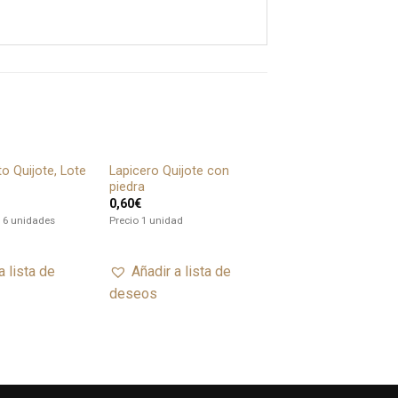
o Quijote, Lote
Lapicero Quijote con
Añadir
Añadir
piedra
a lista
a lista
0,60
€
de
de
deseos
deseos
e 6 unidades
Precio 1 unidad
a lista de
Añadir a lista de
deseos