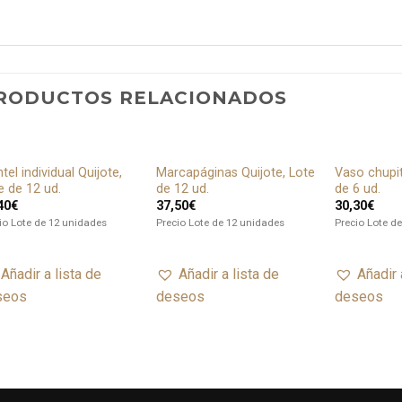
RODUCTOS RELACIONADOS
tel individual Quijote,
Marcapáginas Quijote, Lote
Vaso chupit
Añadir
Añadir
e de 12 ud.
de 12 ud.
de 6 ud.
a lista
a lista
40
€
37,50
€
30,30
€
de
de
deseos
deseos
io Lote de 12 unidades
Precio Lote de 12 unidades
Precio Lote d
Añadir a lista de
Añadir a lista de
Añadir 
seos
deseos
deseos