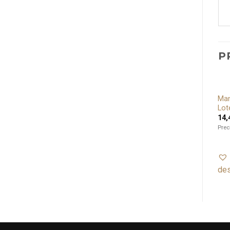
P
Set 6 posavasos Quijote,
Postales y agenda para
Man
Añadir
Añadir
Lote de 8 ud.
pintar, Lote de 4 ud.
Lot
a lista
a lista
33,60
€
14,00
€
14,
de
de
deseos
deseos
Precio Lote de 8 unidades
Precio Lote de 4 unidades
Prec
Añadir a lista de
Añadir a lista de
deseos
deseos
de