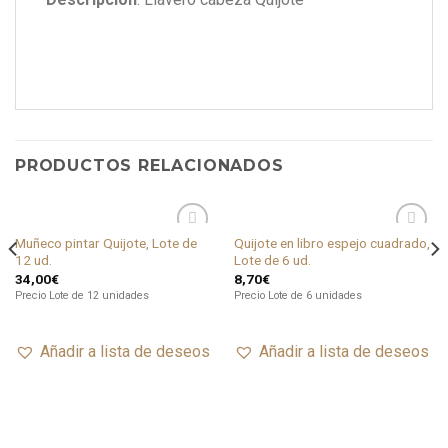
PRODUCTOS RELACIONADOS
Muñeco pintar Quijote, Lote de
Quijote en libro espejo cuadrado,
Añadir
Añadir
12 ud.
Lote de 6 ud.
a lista
a lista
de
de
34,00
€
8,70
€
deseos
deseos
Precio Lote de 12 unidades
Precio Lote de 6 unidades
Añadir a lista de deseos
Añadir a lista de deseos