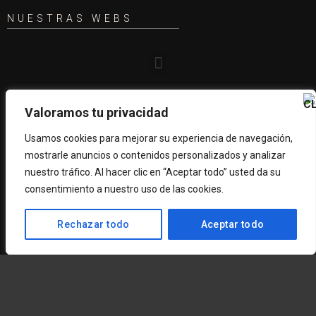
NUESTRAS WEBS
INFORMACIÓN
Valoramos tu privacidad
Usamos cookies para mejorar su experiencia de navegación,
Acerca de nosotros
mostrarle anuncios o contenidos personalizados y analizar
Envío y pago
nuestro tráfico. Al hacer clic en “Aceptar todo” usted da su
Nuestra garantía
consentimiento a nuestro uso de las cookies.
Información compra
Preguntas frecuentes
Rechazar todo
Aceptar todo
Textos Legales
Translate »
CONTACTO
670 49 13 59
670 49 13 59