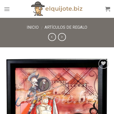
INICIO
ARTÍCULOS DE REGALO
/
Añadir
a lista
de
deseos