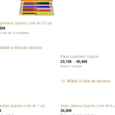
 pinturas Quijote, Lote de 12 ud.
80
€
o Lote de 12 unidades
Añadir a lista de deseos
Plato cuadrado Quijote
Añ
23,10
€
–
40,40
€
a l
Precio 1 unidad
de
Añadir a lista de deseos
auñas Quijote, Lote de 1 ud.
Imán cabeza Quijote, Lote de 6 
Añadir
Añ
€
26,00
€
a lista
a l
de