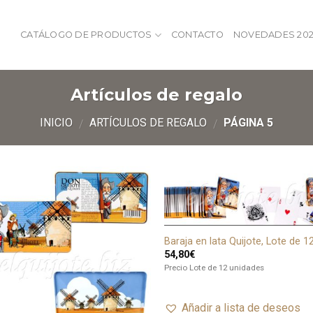
CATÁLOGO DE PRODUCTOS
CONTACTO
NOVEDADES 202
Artículos de regalo
INICIO
ARTÍCULOS DE REGALO
PÁGINA 5
/
/
Añadir
Añ
a lista
a l
de
deseos
de
Baraja en lata Quijote, Lote de 1
54,80
€
Precio Lote de 12 unidades
Añadir a lista de deseos