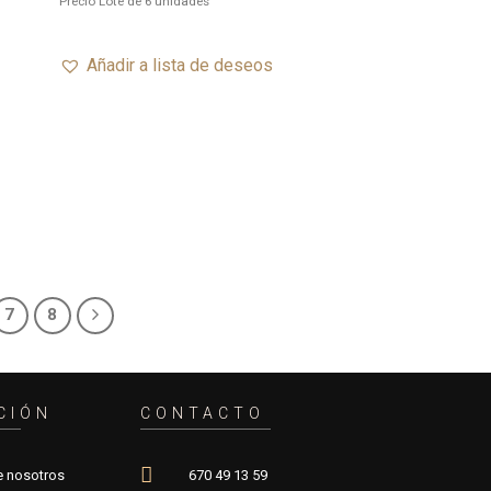
Precio Lote de 6 unidades
seos
deseos
Añadir a lista de deseos
7
8
CIÓN
CONTACTO
e nosotros
670 49 13 59