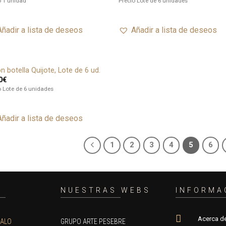
o 1 unidad
Precio Lote de 6 unidades
deseos
de
Añadir a lista de deseos
Añadir a lista de deseos
n botella Quijote, Lote de 6 ud.
Añadir
0
€
a lista
de
o Lote de 6 unidades
deseos
Añadir a lista de deseos
1
2
3
4
5
6
O
NUESTRAS WEBS
INFORMA
Acerca d
GALO
GRUPO ARTE PESEBRE