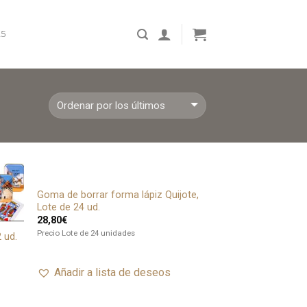
5
Goma de borrar forma lápiz Quijote,
adir
Añadir
Lote de 24 ud.
ista
a lista
28,80
€
de
de
seos
deseos
Precio Lote de 24 unidades
2 ud.
Añadir a lista de deseos