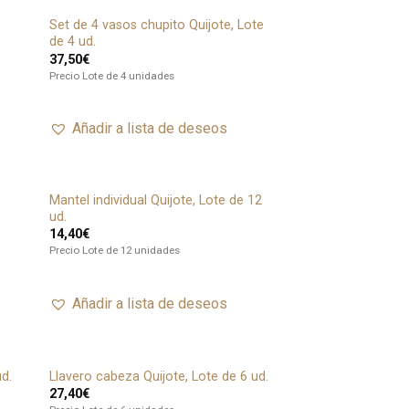
Set de 4 vasos chupito Quijote, Lote
Añadir
de 4 ud.
a lista
37,50
€
de
deseos
Precio Lote de 4 unidades
Añadir a lista de deseos
Mantel individual Quijote, Lote de 12
adir
Añadir
ud.
ista
a lista
14,40
€
de
de
seos
deseos
Precio Lote de 12 unidades
Añadir a lista de deseos
ud.
Llavero cabeza Quijote, Lote de 6 ud.
adir
Añadir
27,40
€
ista
a lista
de
de