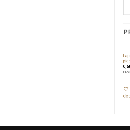
P
Bolígrafo Quijote, Lote de
Set 6 posavasos Quijote,
Lap
Añadir
Añadir
12 ud.
Lote de 8 ud.
pie
a lista
a lista
83,60
€
33,60
€
0,6
de
de
deseos
deseos
Precio Lote de 12 unidades
Precio Lote de 8 unidades
Prec
Añadir a lista de
Añadir a lista de
deseos
deseos
de