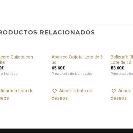
RODUCTOS RELACIONADOS
icero Quijote con
Abanico Quijote, Lote de 6
Bolígrafo 3
Añadir
Añadir
dra
ud.
Lote de 12 
a lista
a lista
0
€
65,60
€
83,60
€
de
de
deseos
deseos
io 1 unidad
Precio Lote de 6 unidades
Precio Lote d
Añadir a lista de
Añadir a lista de
Añadir 
seos
deseos
deseos