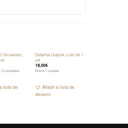
D Cervantes,
Delantal Quijote, Lote de 1
Añadir
Añadir
ud.
ud.
a lista
a lista
18,00
€
de
de
deseos
deseos
e 12 unidades
Precio 1 unidad
a lista de
Añadir a lista de
deseos